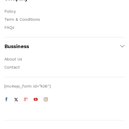
Policy
Term & Conditions
FAQs
Bussiness
About Us
Contact
[mc4wp_form id=”436″]