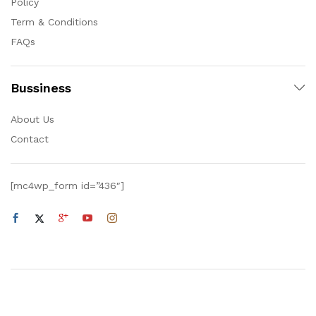
Policy
Term & Conditions
FAQs
Bussiness
About Us
Contact
[mc4wp_form id=”436″]