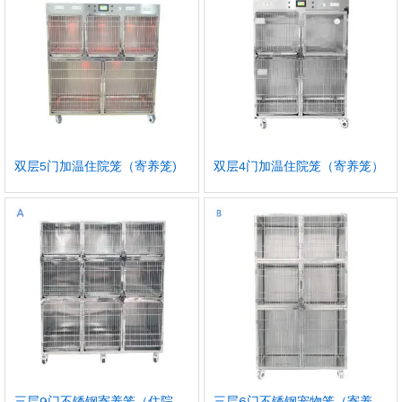
双层5门加温住院笼（寄养笼)
双层4门加温住院笼（寄养笼）
三层9门不锈钢寄养笼（住院
三层6门不锈钢宠物笼（寄养