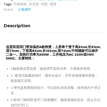
Tags:
不锈钢笼
,
异宠笼
,
狗笼
,
猫笼
Brand：
上海波咔
Description
这是双层四门带加温的A款狗笼，上层单个笼子高61cm,长61cm,
深70cm，下层高82cm,长122cm,深70cm,中间隔板可以抽开
二合一。加热灯功率为300W，工作电压为AC 220V或110V
50HZ。主要特性：
1.触摸屏设置温度，旋钮调节加热功率，方便操作使用。
2. 吸顶式隐藏加热灯，模块化设计，非常容易维修和更换，
既美观又实用。
3.带托盘和脚垫的设计，可以轻松清洗消毒，保持笼内干净卫
生。
4.静音门锁和防宠开门加密栅栏，确保宠物的安全，防止它们
自行打开门。