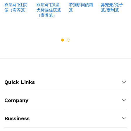
双层4门住院
双层4门加温
带猫砂间的猫
异宠笼/兔子
笼（寄养笼）
犬标猫住院笼
笼
笼/定制笼
（寄养笼）
Quick Links
Company
Bussiness