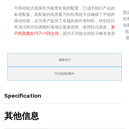
可移动轮式底座作为最受欢迎的配置，已成为我们产品的
固
标准配备。其配备的高质量万向轮系统不仅确保了平稳的
性
移动性能，还为用户提供了卓越的操作便利性，特别在日
创
常清洁和空间调整时展现出显著优势。使用轮式底座，
笼
底
子的高度在157~159之间，
因为不同批次的轮子略有差异
隔板样式
可以选择的配件
Specification
其他信息