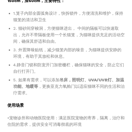
150cm，深60cm，主要特性：
1.笼子内部全圆弧角设计，快拆锁件，方便清洗和维护，保持
猫笼的清洁和卫生
2. 猫砂间穿梭洞，方便猫咪进出， 中间的隔板可以快速取
出，允许不带隔板使用一个长猫笼，为猫咪提供充足的活动空
间，确保其舒适和自由。
3. 外置降噪贴纸，减少猫笼内部的噪音，为猫咪提供安静的
环境，有助于其放松和休息。
4.静音门锁和防宠开门加密栅栏，确保猫咪的安全，防止它们
自行打开门。
5. 如果有需求，可以添加
吊床，照明灯、UVA/UVB灯、加温
功能、地暖等
，更换亚克力氧舱门以适应猫咪不同的生活和治
疗需求。
使用场景
•宠物诊所和动物医院使用：满足医院宠物的寄养，隔离，治疗和
住院的需求，提供安全可消毒彻底的环境