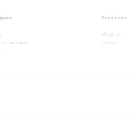
pany
Bussiness
cy
About Us
 & Conditions
Contact
s