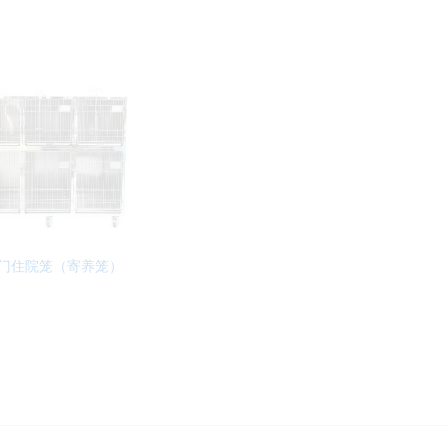
6门住院笼（寄养笼）