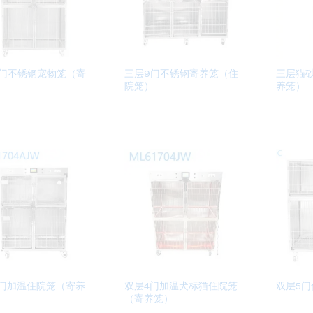
6门不锈钢宠物笼（寄
三层9门不锈钢寄养笼（住
三层猫
）
院笼）
养笼）
4门加温住院笼（寄养
双层4门加温犬标猫住院笼
双层5门
（寄养笼）