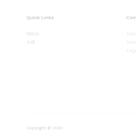
Quick Links
Com
辅助台
Poli
水槽
Term
FAQ
Copyright © 2020