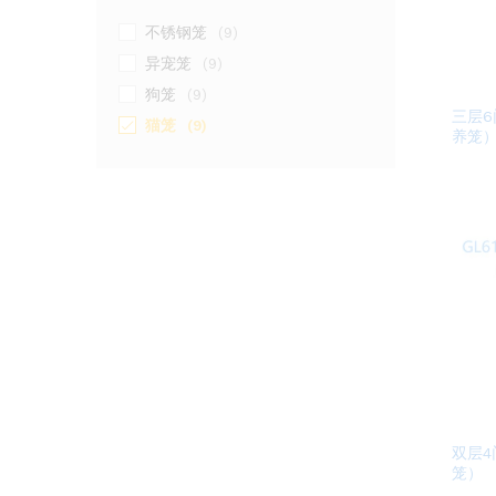
不锈钢笼
(9)
异宠笼
(9)
狗笼
(9)
三层
猫笼
(9)
养笼
双层
笼）