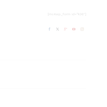
[mc4wp_form id=”436″]